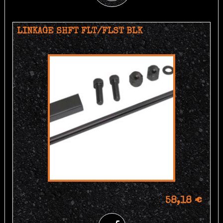
LINKAGE SHFT FLT/FLST BLK
58,18 €