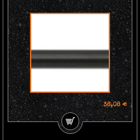
36,08 €